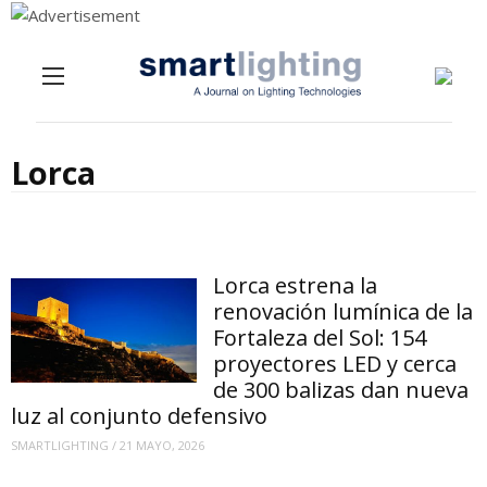
Menu
Skip to content
Lorca
Lorca estrena la
renovación lumínica de la
Fortaleza del Sol: 154
proyectores LED y cerca
de 300 balizas dan nueva
luz al conjunto defensivo
SMARTLIGHTING
/
21 MAYO, 2026