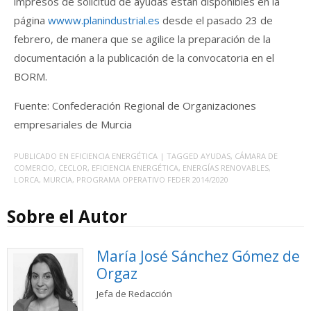
impresos de solicitud de ayudas están disponibles en la
página
wwww.planindustrial.es
desde el pasado 23 de
febrero, de manera que se agilice la preparación de la
documentación a la publicación de la convocatoria en el
BORM.
Fuente: Confederación Regional de Organizaciones
empresariales de Murcia
PUBLICADO EN
EFICIENCIA ENERGÉTICA
| TAGGED
AYUDAS
,
CÁMARA DE
COMERCIO
,
CECLOR
,
EFICIENCIA ENERGÉTICA
,
ENERGÍAS RENOVABLES
,
LORCA
,
MURCIA
,
PROGRAMA OPERATIVO FEDER 2014/2020
Sobre el Autor
María José Sánchez Gómez de
Orgaz
Jefa de Redacción