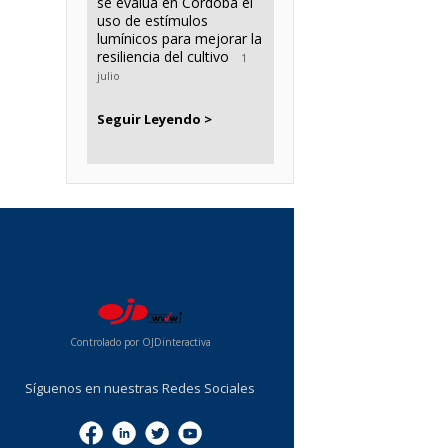
se evalúa en Córdoba el
uso de estímulos
lumínicos para mejorar la
resiliencia del cultivo
1
julio
Seguir Leyendo >
...
Controlado por OJDinteractiva
Síguenos en nuestras Redes Sociales