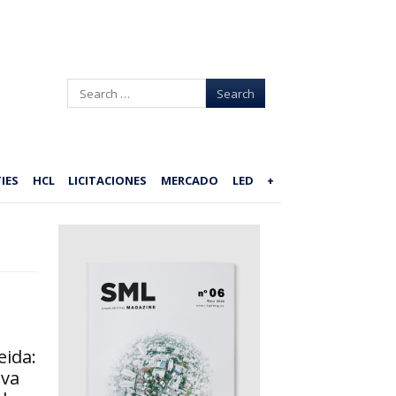
Search
IES
HCL
LICITACIONES
MERCADO
LED
+
eida:
eva