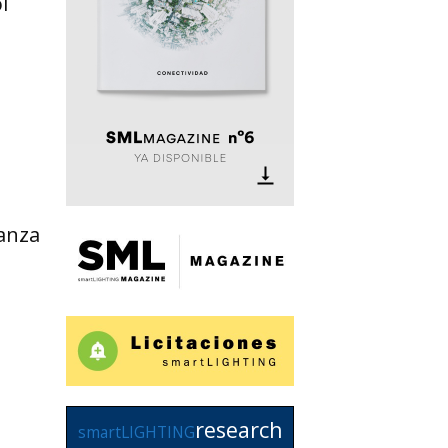
l
vanza
research
smartLIGHTING