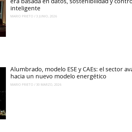
era basada en datos, sostenibilidad y contro
inteligente
MARIO PRIETO
/
3 JUNIO, 2026
Alumbrado, modelo ESE y CAEs: el sector a
hacia un nuevo modelo energético
MARIO PRIETO
/
30 MARZO, 2026