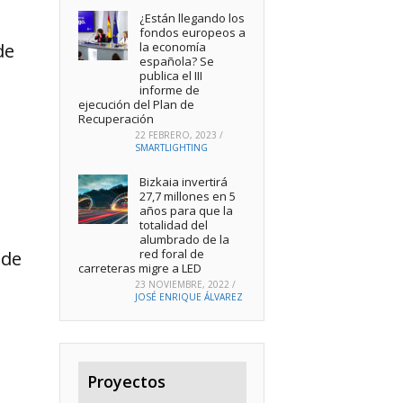
¿Están llegando los
fondos europeos a
la economía
de
española? Se
publica el III
informe de
ejecución del Plan de
Recuperación
22 FEBRERO, 2023
/
SMARTLIGHTING
Bizkaia invertirá
27,7 millones en 5
años para que la
totalidad del
alumbrado de la
red foral de
 de
carreteras migre a LED
23 NOVIEMBRE, 2022
/
JOSÉ ENRIQUE ÁLVAREZ
Proyectos