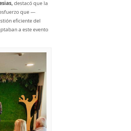
esias,
destacó que la
 esfuerzo que —
tión eficiente del
ptaban a este evento
.