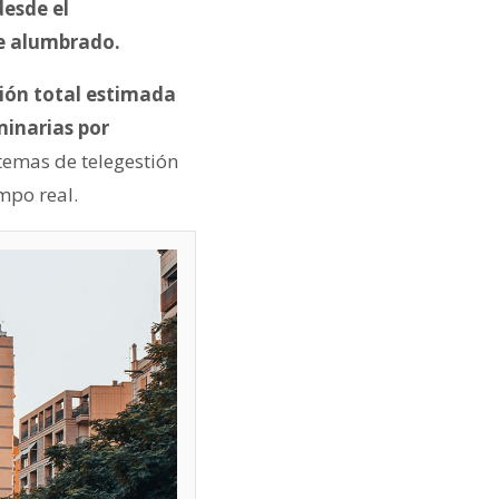
desde el
de alumbrado.
sión total estimada
minarias por
stemas de telegestión
mpo real.