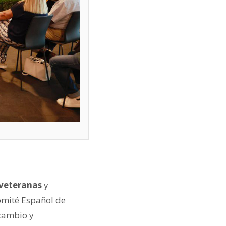
 veteranas
y
omité Español de
rcambio y