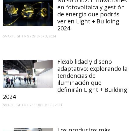
No solo luz: innovaciones
en fotovoltaica y gestión
de energía que podrás
ver en Light + Building
2024
SMARTLIGHTING
/
29 ENERO, 2024
Flexibilidad y diseño
adaptativo: explorando la
tendencias de
iluminación que
definirán Light + Building
2024
SMARTLIGHTING
/
11 DICIEMBRE, 2023
Los productos más