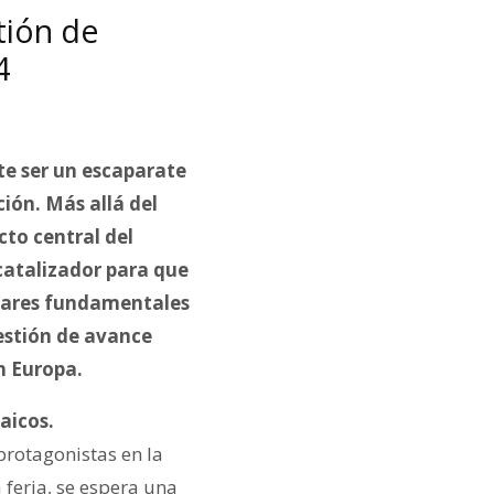
tión de
4
ete ser un escaparate
ción. Más allá del
cto central del
 catalizador para que
pilares fundamentales
uestión de avance
n Europa.
aicos.
rotagonistas en la
 feria, se espera una