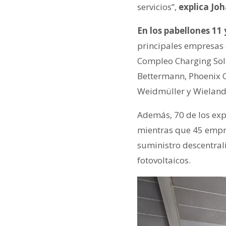
servicios”,
explica Joh
En los pabellones 11 
principales empresas 
Compleo Charging Solu
Bettermann, Phoenix C
Weidmüller y Wieland
Además, 70 de los expo
mientras que 45 empr
suministro descentrali
fotovoltaicos.