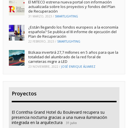
El MITECO estrena nueva portal con información
actualizada sobre los proyectos y fondos del Plan
de Recuperación
31 MARZO, 2023
/
SMARTLIGHTING
¿Están llegando los fondos europeos a la economía
española? Se publica el III informe de ejecución del
Plan de Recuperación
22 FEBRERO, 2023
/
SMARTLIGHTING
Bizkaia invertirá 27,7 millones en 5 años para que la
totalidad del alumbrado de la red foral de
carreteras migre a LED
23 NOVIEMBRE, 2022
/
JOSÉ ENRIQUE ÁLVAREZ
Proyectos
El Corinthia Grand Hotel du Boulevard recupera su
presencia nocturna gracias a una nueva iluminación
integrada en la arquitectura
31 julio