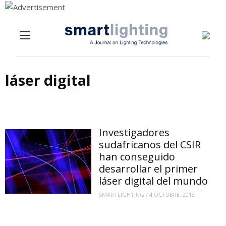
Menu
Skip to content
láser digital
Investigadores
sudafricanos del CSIR
han conseguido
desarrollar el primer
láser digital del mundo
SMARTLIGHTING
/
4 OCTUBRE, 2013