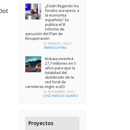
¿Están llegando los
Dot
fondos europeos a
la economía
española? Se
publica el III
informe de
ejecución del Plan de
Recuperación
22 FEBRERO, 2023
/
SMARTLIGHTING
Bizkaia invertirá
27,7 millones en 5
años para que la
totalidad del
alumbrado de la
red foral de
carreteras migre a LED
23 NOVIEMBRE, 2022
/
JOSÉ ENRIQUE ÁLVAREZ
Proyectos