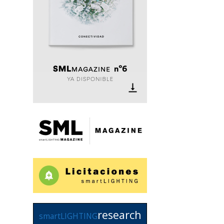
research
smartLIGHTING