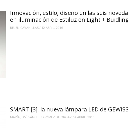
Innovación, estilo, diseño en las seis noved
en iluminación de Estiluz en Light + Buidlin
BELEN CAVANILLAS
/
12 ABRIL, 2016
SMART [3], la nueva lámpara LED de GEWIS
MARÍA JOSÉ SÁNCHEZ GÓMEZ DE ORGAZ
/
4 ABRIL, 2016