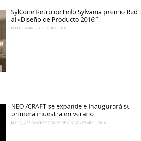
SylCone Retro de Feilo Sylvania premio Red 
al «Diseño de Producto 2016”’
BELEN CAVANILLAS
/
6 JULIO, 2016
NEO /CRAFT se expande e inaugurará su
primera muestra en verano
MARÍA JOSÉ SÁNCHEZ GÓMEZ DE ORGAZ
/
27 ABRIL, 2016