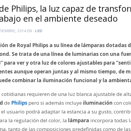
 Philips, la luz capaz de transfo
rabajo en el ambiente deseado
TIEMBRE, 2014
EN
LED
ión de Royal Philips a su línea de lámparas dotadas d
nd. Se trata de una línea de luminarias
con una fuen
” para ver y otra luz de colores ajustables para “sent
entes aunque operan juntas y al mismo tiempo, de 
puede
combinar la iluminación funcional y la ambienta
s cotidianas requieren de una luz blanca ajustable de al
d
de
Philips
pero si además incluye
iluminación
con col
 el usuario podrá adaptar la estancia a su gusto, contri
ra la regulación del color, la
lámpara
incorpora todas la
ma, tanto de las composiciones predefinidas como de las 