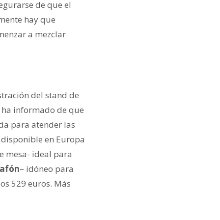
segurarse de que el
emente hay que
omenzar a mezclar
tración del stand de
 ha informado de que
da para atender las
e disponible en Europa
e mesa- ideal para
lafón
– idóneo para
los 529 euros. Más