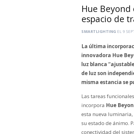
Hue Beyond de
espacio de t
SMARTLIGHTING
EL
9 SEP
La última incorporac
innovadora
Hue Beyo
luz blanca “ajustable
de luz
son independi
misma estancia se 
Las tareas funcionale
incorpora
Hue Beyon
esta nueva luminaria,
su estado de ánimo. Pa
conectividad del siste