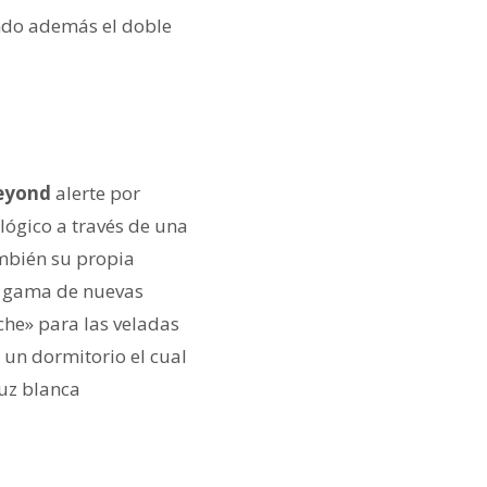
endo además el doble
eyond
alerte por
lógico a través de una
ambién su propia
na gama de nuevas
che» para las veladas
 un dormitorio el cual
luz blanca