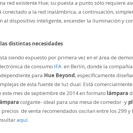
una red existente Hue; su puesta a punto sólo requiere a
tá conectado a la red inalámbrica, a continuación, simpl
n al dispositivo inteligente, encender la iluminación y c
las distintas necesidades
stá siendo expuesto por primera vez en el área de demos
 electrónica de consumo
IFA
en Berlín, donde la compañía
ndependiente para
Hue Beyond
, específicamente diseña
omplejas de esta fuente de luz dual. Está comercialment
e este mes de septiembre de 2014 en formato
lámpara
d
lámpara
colgante- ideal para una mesa de comedor -y
p
s precios de venta recomendados oscilan entre los 299 y 
nsultar
aquí
.