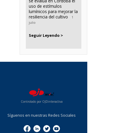
se evalúa en Córdoba el
uso de estímulos
lumínicos para mejorar la
resiliencia del cultivo
1
julio
Seguir Leyendo >
...
Controlado por OJDinteractiva
Síguenos en nuestras Redes Sociales