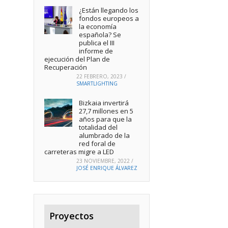
¿Están llegando los
fondos europeos a
la economía
española? Se
publica el III
informe de
ejecución del Plan de
Recuperación
22 FEBRERO, 2023
/
SMARTLIGHTING
Bizkaia invertirá
27,7 millones en 5
años para que la
totalidad del
alumbrado de la
red foral de
carreteras migre a LED
23 NOVIEMBRE, 2022
/
JOSÉ ENRIQUE ÁLVAREZ
Proyectos