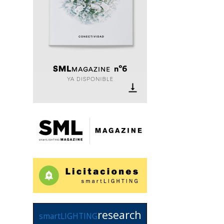
research
smartLIGHTING