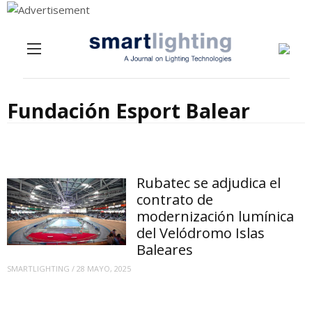
Menu
Skip to content
Fundación Esport Balear
Rubatec se adjudica el
contrato de
modernización lumínica
del Velódromo Islas
Baleares
SMARTLIGHTING
/
28 MAYO, 2025