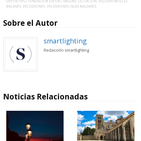
DEPORTIVO
,
FUNDACIÓN ESPORT BALEAR
,
LICITACIÓN
,
VELODROM ILLES
BALEARS
,
VELÓDROMO
,
VELÓDROMO ISLAS BALEARES
Sobre el Autor
smartlighting
Redacción smartlighting
Noticias Relacionadas