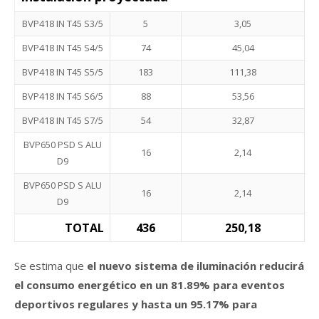
BVP418 IN T45 S3/5
5
3,05
BVP418 IN T45 S4/5
74
45,04
BVP418 IN T45 S5/5
183
111,38
BVP418 IN T45 S6/5
88
53,56
BVP418 IN T45 S7/5
54
32,87
BVP650 PSD S ALU
16
2,14
D9
BVP650 PSD S ALU
16
2,14
D9
TOTAL
436
250,18
Se estima que
el nuevo sistema de iluminación reducirá
el consumo energético en un 81.89% para eventos
deportivos regulares y hasta un 95.17% para