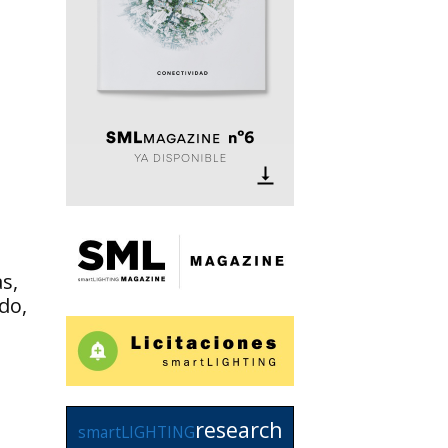
s,
do,
research
smartLIGHTING