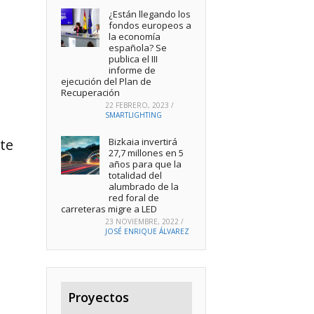
¿Están llegando los
fondos europeos a
la economía
española? Se
publica el III
informe de
ejecución del Plan de
Recuperación
22 FEBRERO, 2023
/
SMARTLIGHTING
Bizkaia invertirá
te
27,7 millones en 5
años para que la
totalidad del
alumbrado de la
red foral de
carreteras migre a LED
23 NOVIEMBRE, 2022
/
JOSÉ ENRIQUE ÁLVAREZ
Proyectos