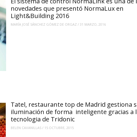
El sistema de control NormaLink es una de 
novedades que presentó NormaLux en
Light&Building 2016
MARÍA JOSÉ SÁNCHEZ GÓMEZ DE ORGAZ
/
31 MARZO, 2016
Tatel, restaurante top de Madrid gestiona 
iluminación de forma inteligente gracias a 
tecnologia de Tridonic
BELEN CAVANILLAS
/
15 OCTUBRE, 2015