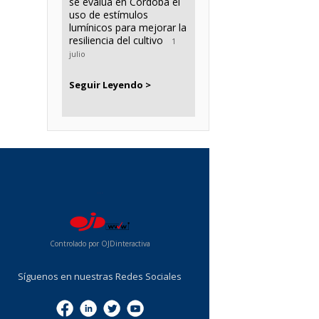
se evalúa en Córdoba el
uso de estímulos
lumínicos para mejorar la
resiliencia del cultivo
1
julio
Seguir Leyendo >
...
Controlado por OJDinteractiva
Síguenos en nuestras Redes Sociales