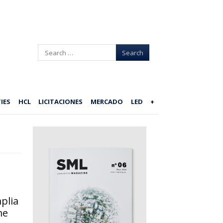
Search
IES
HCL
LICITACIONES
MERCADO
LED
+
plia
me