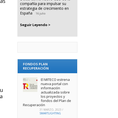
las
compañía para impulsar su
estrategia de crecimiento en
España
16 julio
Seguir Leyendo >
FONDOS PLAN
RECUPERACIÓN
El MITECO estrena
nueva portal con
información
su
actualizada sobre
la
los proyectos y
fondos del Plan de
Recuperación
31 MARZO, 2023
/
SMARTLIGHTING