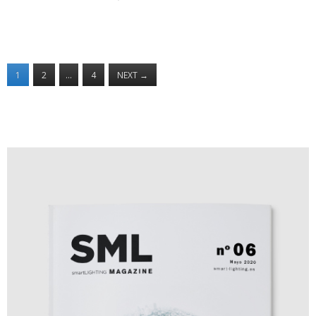
1
2
…
4
NEXT
→