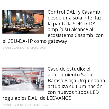
Control DALI y Casambi
desde una sola interfaz,
la pantalla SDP-LCD8
amplía su alcance al
ecosistema Casambi con
el CBU-DA-1P como gateway
SMARTLIGHTING
/
13 MAYO, 2025
Caso de estudio: el
aparcamiento Saba
Bamsa Plaça Urquinaona
actualiza su iluminación
con nuevos tubos LED
regulables DALI de LEDVANCE
SMARTLIGHTING
/
9 DICIEMBRE, 2024