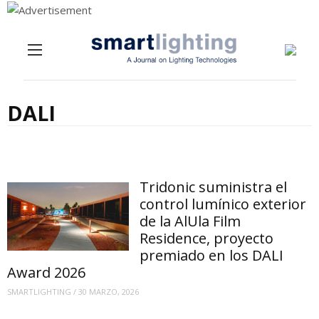
Menu
Skip to content
DALI
Tridonic suministra el
control lumínico exterior
de la AlUla Film
Residence, proyecto
premiado en los DALI
Award 2026
SMARTLIGHTING
/
30 MARZO, 2026