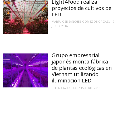
Light4Food realiza
proyectos de cultivos de
LED
MARÍA JOSÉ SÁNCHEZ GÓMEZ DE ORGAZ
/
17
JUNIO, 2016
Grupo empresarial
japonés monta fábrica
de plantas ecológicas en
Vietnam utilizando
iluminación LED
BELEN CAVANILLAS
/
15 ABRIL, 2015