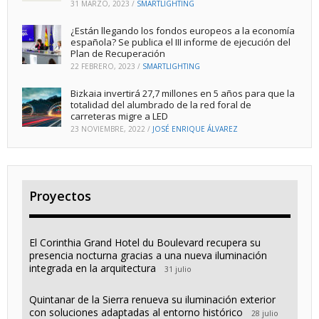
31 MARZO, 2023
/
SMARTLIGHTING
¿Están llegando los fondos europeos a la economía
española? Se publica el III informe de ejecución del
Plan de Recuperación
22 FEBRERO, 2023
/
SMARTLIGHTING
Bizkaia invertirá 27,7 millones en 5 años para que la
totalidad del alumbrado de la red foral de
carreteras migre a LED
23 NOVIEMBRE, 2022
/
JOSÉ ENRIQUE ÁLVAREZ
Proyectos
El Corinthia Grand Hotel du Boulevard recupera su
presencia nocturna gracias a una nueva iluminación
integrada en la arquitectura
31 julio
Quintanar de la Sierra renueva su iluminación exterior
con soluciones adaptadas al entorno histórico
28 julio