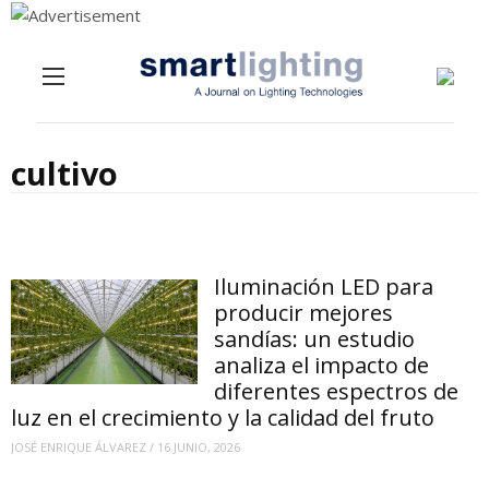
Menu
Skip to content
cultivo
Iluminación LED para
producir mejores
sandías: un estudio
analiza el impacto de
diferentes espectros de
luz en el crecimiento y la calidad del fruto
JOSÉ ENRIQUE ÁLVAREZ
/
16 JUNIO, 2026