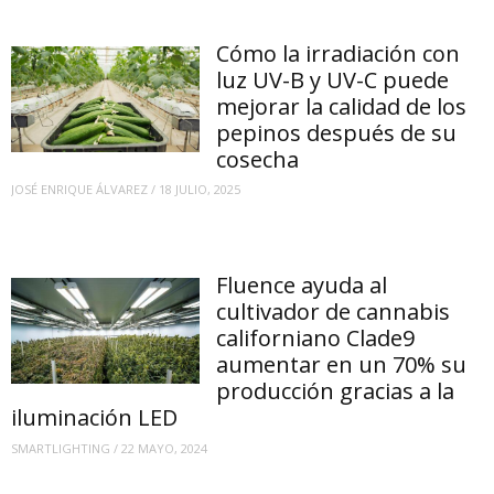
Cómo la irradiación con
luz UV-B y UV-C puede
mejorar la calidad de los
pepinos después de su
cosecha
JOSÉ ENRIQUE ÁLVAREZ
/
18 JULIO, 2025
Fluence ayuda al
cultivador de cannabis
californiano Clade9
aumentar en un 70% su
producción gracias a la
iluminación LED
SMARTLIGHTING
/
22 MAYO, 2024