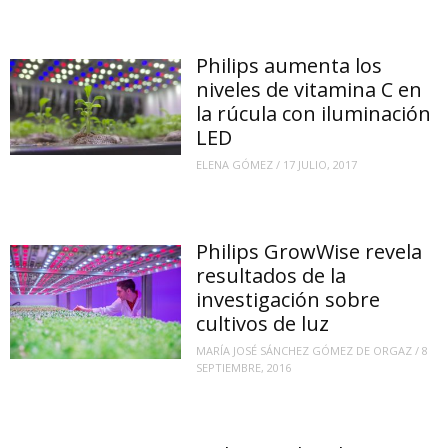
Philips aumenta los
niveles de vitamina C en
la rúcula con iluminación
LED
ELENA GÓMEZ
/
17 JULIO, 2017
Philips GrowWise revela
resultados de la
investigación sobre
cultivos de luz
MARÍA JOSÉ SÁNCHEZ GÓMEZ DE ORGAZ
/
8
SEPTIEMBRE, 2016