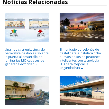
Noticias Relacionadas
Una nueva arquitectura de
El municipio barcelonés de
perovskita de doble uso abre
Castelldefels instalará ocho
la puerta al desarrollo de
nuevos pasos de peatones
luminarias LED capaces de
inteligentes con tecnología
generar electricidad
LED para mejorar la
→
seguridad vial
→