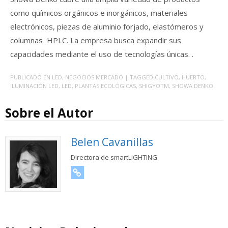
como químicos orgánicos e inorgánicos, materiales
electrónicos, piezas de aluminio forjado, elastómeros y
columnas HPLC. La empresa busca expandir sus
capacidades mediante el uso de tecnologías únicas. .
PUBLICADO EN
LED
,
NEGOCIOS MERCADO
| TAGGED
CULTIVO
,
HUERTO
,
ILUMINACIÓN LED
,
LED
,
PLANTAS ECOLÓGICAS
,
SHIGYOTM
,
SHOWA DENKO
Sobre el Autor
Belen Cavanillas
Directora de smartLIGHTING
URL