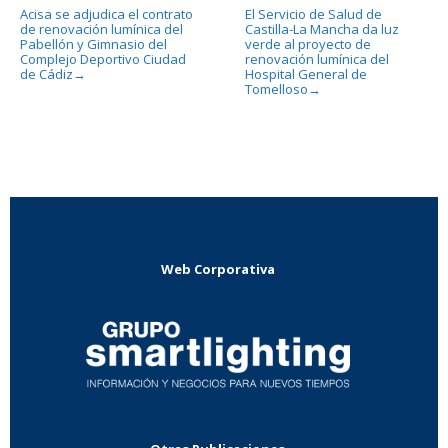
Acisa se adjudica el contrato
El Servicio de Salud de
de renovación lumínica del
Castilla-La Mancha da luz
Pabellón y Gimnasio del
verde al proyecto de
Complejo Deportivo Ciudad
renovación lumínica del
de Cádiz
Hospital General de
→
Tomelloso
→
Web Corporativa