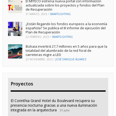
El MITECO estrena nueva portal con información
actualizada sobre los proyectos y fondos del Plan
de Recuperación
31 MARZO, 2023
/
SMARTLIGHTING
¿Están llegando los fondos europeos a la economía
española? Se publica el III informe de ejecución del
Plan de Recuperación
22 FEBRERO, 2023
/
SMARTLIGHTING
Bizkaia invertirá 27,7 millones en 5 años para que la
totalidad del alumbrado de la red foral de
carreteras migre a LED
23 NOVIEMBRE, 2022
/
JOSÉ ENRIQUE ÁLVAREZ
Proyectos
El Corinthia Grand Hotel du Boulevard recupera su
presencia nocturna gracias a una nueva iluminación
integrada en la arquitectura
31 julio