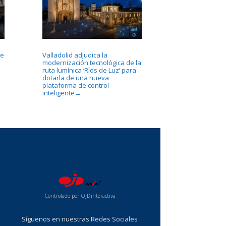
se
Valladolid adjudica la
modernización tecnológica de la
ruta lumínica ‘Ríos de Luz’ para
dotarla de una nueva
plataforma de control
inteligente
→
...
Controlado por OJDinteractiva
Síguenos en nuestras Redes Sociales