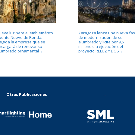
ueva luz para el emblemático
Zaragoza lanza una nueva fa
uente Nuevo de Ronda:
de modernización de su
legida la empresa que se
alumbrado y licita por 9,5
ncargará de renovar su
millones la ejecución del
lumbrado ornamental
proyecto RELUZ Y DOS
→
→
Otras Publicaciones
...