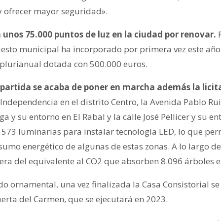
 y ofrecer mayor seguridad».
unos 75.000 puntos de luz en la ciudad por renovar.
P
uesto municipal ha incorporado por primera vez este año
r plurianual dotada con 500.000 euros.
 partida se acaba de poner en marcha además la lici
dependencia en el distrito Centro, la Avenida Pablo Ruiz
a y su entorno en El Rabal y la calle José Pellicer y su en
ir 573 luminarias para instalar tecnología LED, lo que pe
sumo energético de algunas de estas zonas. A lo largo de 
fera del equivalente al CO2 que absorben 8.096 árboles e
o ornamental, una vez finalizada la Casa Consistorial s
uerta del Carmen, que se ejecutará en 2023.