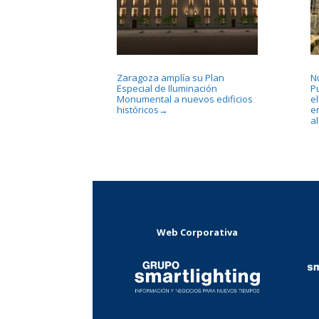
Zaragoza amplía su Plan
N
Especial de Iluminación
P
Monumental a nuevos edificios
e
históricos
e
→
a
Web Corporativa