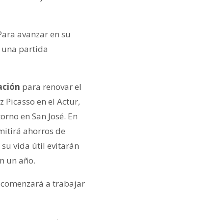
ara avanzar en su
 una partida
tación
para renovar el
 Picasso en el Actur,
torno en San José. En
rmitirá ahorros de
su vida útil evitarán
n un año.
e comenzará a trabajar