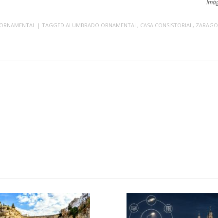
Imág
 ORNAMENTAL
| TAGGED
ALUMBRADO ORNAMENTAL
,
CASA CONSISTORIAL
,
ZARAGO