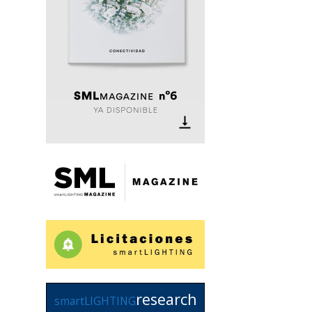
research
smartLIGHTING