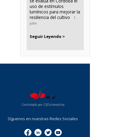
se evalúa en Córdoba el
uso de estímulos
lumínicos para mejorar la
resiliencia del cultivo
1
julio
Seguir Leyendo >
...
Controlado por OJDinteractiva
Síguenos en nuestras Redes Sociales