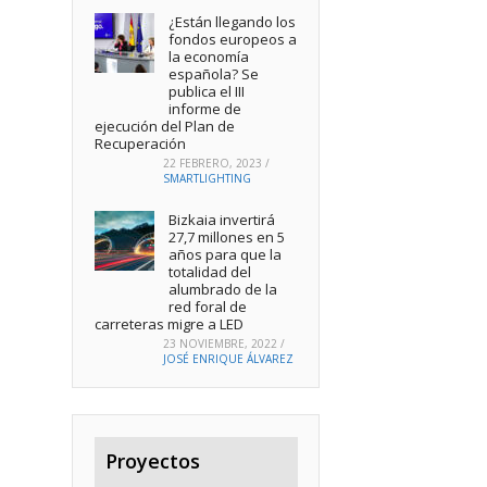
¿Están llegando los
fondos europeos a
la economía
española? Se
publica el III
informe de
ejecución del Plan de
Recuperación
22 FEBRERO, 2023
/
SMARTLIGHTING
Bizkaia invertirá
27,7 millones en 5
años para que la
totalidad del
alumbrado de la
red foral de
carreteras migre a LED
23 NOVIEMBRE, 2022
/
JOSÉ ENRIQUE ÁLVAREZ
Proyectos