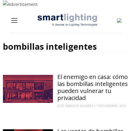
Menu
Skip to content
bombillas inteligentes
El enemigo en casa: cómo
las bombillas inteligentes
pueden vulnerar tu
privacidad
JOSÉ ENRIQUE ÁLVAREZ
/
7 NOVIEMBRE, 2019