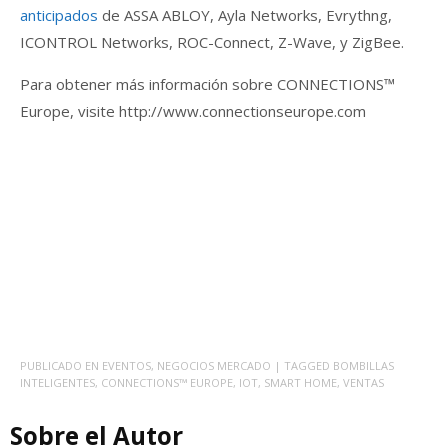
anticipados
de ASSA ABLOY, Ayla Networks, Evrythng,
ICONTROL Networks, ROC-Connect, Z-Wave, y ZigBee.
Para obtener más información sobre CONNECTIONS™
Europe, visite http://www.connectionseurope.com
PUBLICADO EN
EVENTOS
,
NEGOCIOS MERCADO
| TAGGED
BOMBILLAS
INTELIGENTES
,
CONNECTIONS™ EUROPE
,
IOT
,
SMART HOME
,
VENTAS
Sobre el Autor