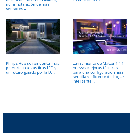
no la instalación de más
sensores
→
Philips Hue se reinventa: más
Lanzamiento de Matter 1.4.1:
potencia, nuevas tiras LED y
nuevas mejoras técnicas
un futuro guiado por la IA
para una configuración más
→
sencilla y eficiente del hogar
inteligente
→