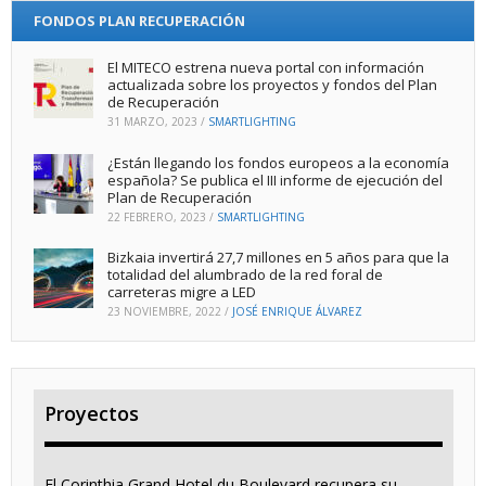
FONDOS PLAN RECUPERACIÓN
El MITECO estrena nueva portal con información
actualizada sobre los proyectos y fondos del Plan
de Recuperación
31 MARZO, 2023
/
SMARTLIGHTING
¿Están llegando los fondos europeos a la economía
española? Se publica el III informe de ejecución del
Plan de Recuperación
22 FEBRERO, 2023
/
SMARTLIGHTING
Bizkaia invertirá 27,7 millones en 5 años para que la
totalidad del alumbrado de la red foral de
carreteras migre a LED
23 NOVIEMBRE, 2022
/
JOSÉ ENRIQUE ÁLVAREZ
Proyectos
El Corinthia Grand Hotel du Boulevard recupera su