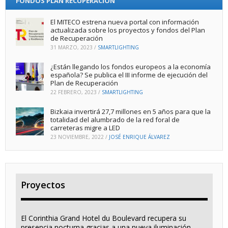
FONDOS PLAN RECUPERACIÓN
El MITECO estrena nueva portal con información
actualizada sobre los proyectos y fondos del Plan
de Recuperación
31 MARZO, 2023
/
SMARTLIGHTING
¿Están llegando los fondos europeos a la economía
española? Se publica el III informe de ejecución del
Plan de Recuperación
22 FEBRERO, 2023
/
SMARTLIGHTING
Bizkaia invertirá 27,7 millones en 5 años para que la
totalidad del alumbrado de la red foral de
carreteras migre a LED
23 NOVIEMBRE, 2022
/
JOSÉ ENRIQUE ÁLVAREZ
Proyectos
El Corinthia Grand Hotel du Boulevard recupera su
presencia nocturna gracias a una nueva iluminación