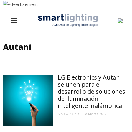
Menu
Skip to content
Autani
LG Electronics y Autani
se unen para el
desarrollo de soluciones
de iluminación
inteligente inalámbrica
MARIO PRIETO
/
18 MAYO, 2017