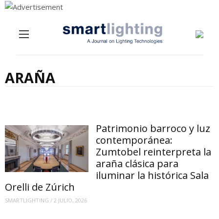
Menu
Skip to content
ARAÑA
Patrimonio barroco y luz
contemporánea:
Zumtobel reinterpreta la
araña clásica para
iluminar la histórica Sala
Orelli de Zúrich
SMARTLIGHTING
/
2 JULIO, 2026