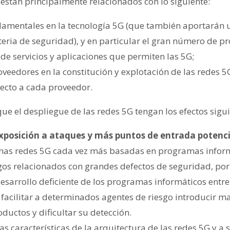
están principalmente relacionados con lo siguiente:
amentales en la tecnología 5G (que también aportarán 
teria de seguridad), y en particular el gran número de 
de servicios y aplicaciones que permiten las 5G;
oveedores en la constitución y explotación de las redes 5
ecto a cada proveedor.
que el despliegue de las redes 5G tengan los efectos sigui
posición a ataques y más puntos de entrada potenci
nas redes 5G cada vez más basadas en programas infor
gos relacionados con grandes defectos de seguridad, por
esarrollo deficiente de los programas informáticos entre
acilitar a determinados agentes de riesgo introducir m
oductos y dificultar su detección.
s características de la arquitectura de las redes 5G y a