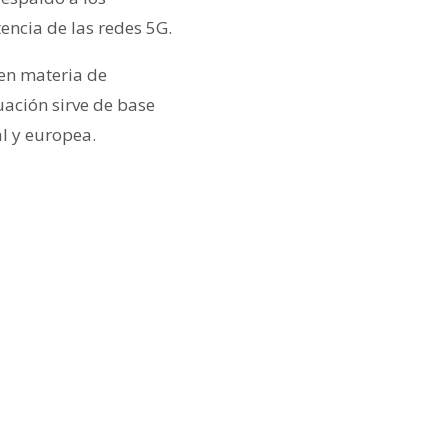
tencia de las redes 5G.
 en materia de
uación sirve de base
l y europea.