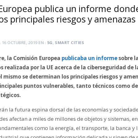
Europea publica un informe dond
s principales riesgos y amenazas 
L
16 OCTUBRE, 2019
EN
5G
,
SMART CITIES
re, la Comisión Europea
publicaba un informe
sobre l
s realizada por la UE acerca de la ciberseguridad de l
el mismo se determinan los principales riesgos y amen
rincipales puntos vulnerables, tanto técnicos como de
atégicos.
irán la futura espina dorsal de las economías y sociedad
edes afectan a miles de millones de objetos y sistemas, en
undamentales como la energía, el transporte, la banca y 
dustrial que contienen información delicada y sirven de 