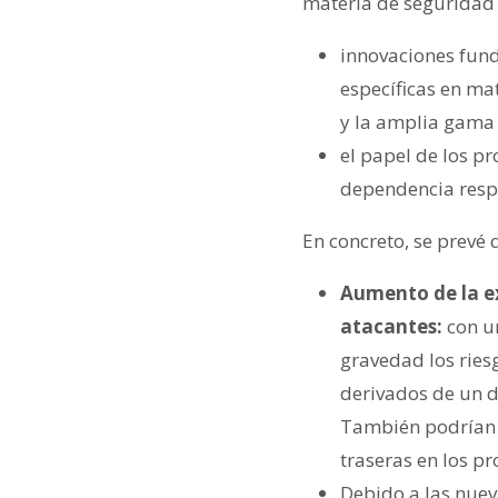
materia de seguridad 
innovaciones fund
específicas en ma
y la amplia gama 
el papel de los pr
dependencia resp
En concreto, se prevé 
Aumento de la ex
atacantes:
con u
gravedad los ries
derivados de un d
También podrían f
traseras en los pr
Debido a las nueva