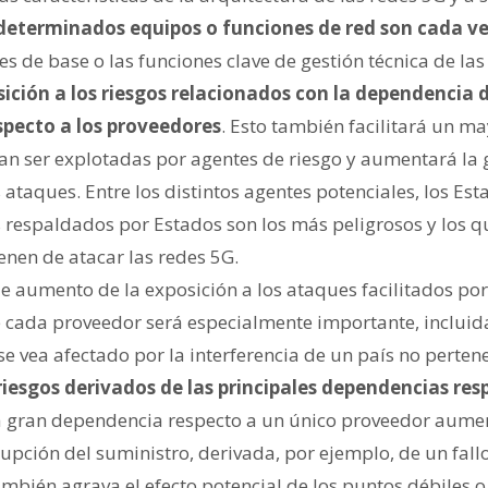
determinados equipos o funciones de red son cada v
s de base o las funciones clave de gestión técnica de las
ción a los riesgos relacionados con la dependencia 
specto a los proveedores
. Esto también facilitará un m
n ser explotadas por agentes de riesgo y aumentará la 
s ataques. Entre los distintos agentes potenciales, los Es
s respaldados por Estados son los más peligrosos y los 
enen de atacar las redes 5G.
de aumento de la exposición a los ataques facilitados por
de cada proveedor será especialmente importante, incluid
e vea afectado por la interferencia de un país no pertene
iesgos derivados de las principales dependencias resp
a gran dependencia respecto a un único proveedor aumen
upción del suministro, derivada, por ejemplo, de un fallo
mbién agrava el efecto potencial de los puntos débiles o