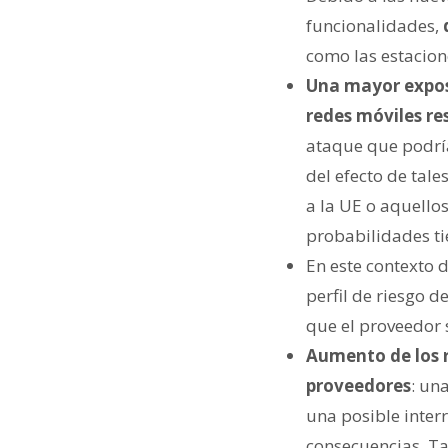
funcionalidades,
como las estacione
Una mayor exposi
redes móviles re
ataque que podría
del efecto de tale
a la UE o aquello
probabilidades ti
En este contexto 
perfil de riesgo 
que el proveedor s
Aumento de los r
proveedores
: un
una posible interr
consecuencias. Ta