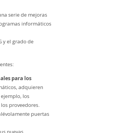
una serie de mejoras
programas informáticos
G y el grado de
entes:
ales para los
máticos, adquieren
 ejemplo, los
 los proveedores.
alévolamente puertas
 sus nuevas