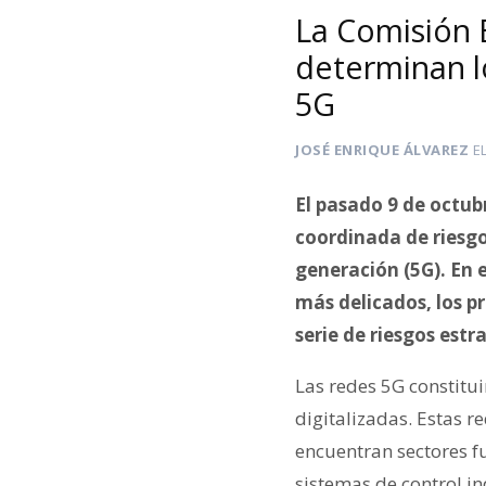
La Comisión 
determinan lo
5G
JOSÉ ENRIQUE ÁLVAREZ
E
El pasado 9 de octub
coordinada de riesgo
generación (5G). En 
más delicados, los p
serie de riesgos estr
Las redes 5G constitu
digitalizadas. Estas r
encuentran sectores f
sistemas de control in