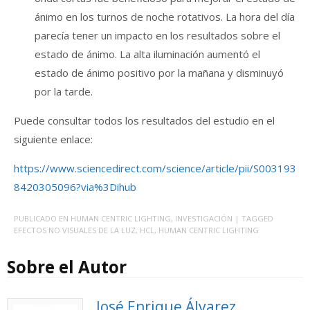
ánimo en los turnos de noche rotativos. La hora del día
parecía tener un impacto en los resultados sobre el
estado de ánimo. La alta iluminación aumentó el
estado de ánimo positivo por la mañana y disminuyó
por la tarde.
Puede consultar todos los resultados del estudio en el
siguiente enlace:
https://www.sciencedirect.com/science/article/pii/S003193
8420305096?via%3Dihub
PUBLICADO EN
HUMAN CENTRIC LIGHTING
,
INVESTIGACIÓN
| TAGGED
EFECTOS NO VISUALES DE LA LUZ
,
HCL
,
HUMAN CENTRIC LIGHTING
Sobre el Autor
José Enrique Álvarez