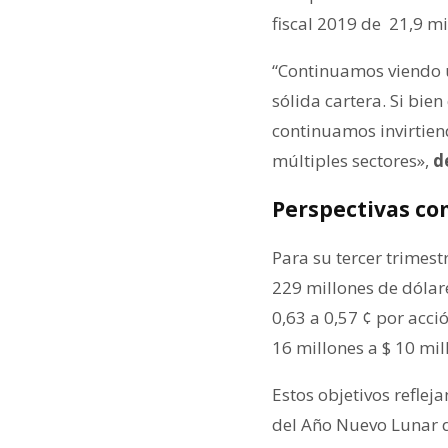
fiscal 2019 de 21,9 mi
“Continuamos viendo u
sólida cartera. Si bi
continuamos invirtien
múltiples sectores»,
d
Perspectivas co
Para su tercer trimest
229 millones de dólare
0,63 a 0,57 ¢ por acci
16 millones a $ 10 mill
Estos objetivos reflej
del Año Nuevo Lunar d