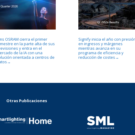
ms OSRAM cierra el primer
Signify inicia el año con presió
imestre en la parte alta de sus
en ingresos y márgenes
revisiones y entra en el
mientras avanza en su
ercado de la IA con una
programa de eficiencia y
olución orientada a centros de
reducción de costes
→
atos
→
Otras Publicaciones
...