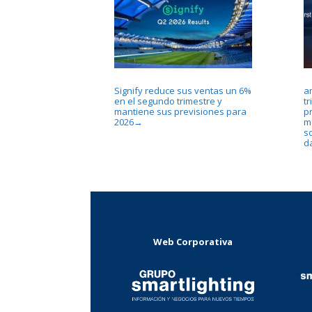
Signify reduce sus ventas un 6%
a
en el segundo trimestre y
tr
mantiene sus previsiones para
p
2026
m
→
s
d
Web Corporativa