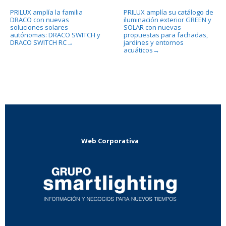
PRILUX amplía la familia
PRILUX amplía su catálogo de
DRACO con nuevas
iluminación exterior GREEN y
soluciones solares
SOLAR con nuevas
autónomas: DRACO SWITCH y
propuestas para fachadas,
DRACO SWITCH RC
jardines y entornos
→
acuáticos
→
Web Corporativa