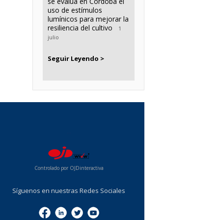
se evalúa en Córdoba el
uso de estímulos
lumínicos para mejorar la
resiliencia del cultivo
1
julio
Seguir Leyendo >
...
Controlado por OJDinteractiva
Síguenos en nuestras Redes Sociales