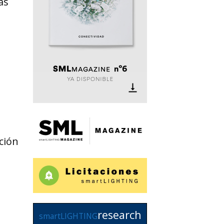
as
ción
research
smartLIGHTING