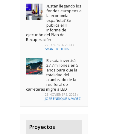
¿Están llegando los
fondos europeos a
la economía
española? Se
publica el III
informe de
ejecución del Plan de
Recuperación
22 FEBRERO, 2023
/
SMARTLIGHTING
Bizkaia invertirá
27,7 millones en 5
años para que la
totalidad del
alumbrado de la
red foral de
carreteras migre a LED
23 NOVIEMBRE, 2022
/
JOSÉ ENRIQUE ÁLVAREZ
Proyectos