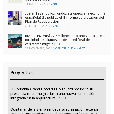
31 MARZO, 2023
/
SMARTLIGHTING
¿Están llegando los fondos europeos a la economía
española? Se publica el III informe de ejecución del
Plan de Recuperación
22 FEBRERO, 2023
/
SMARTLIGHTING
Bizkaia invertirá 27,7 millones en 5 años para que la
totalidad del alumbrado de la red foral de
carreteras migre a LED
23 NOVIEMBRE, 2022
/
JOSÉ ENRIQUE ÁLVAREZ
Proyectos
El Corinthia Grand Hotel du Boulevard recupera su
presencia nocturna gracias a una nueva iluminación
integrada en la arquitectura
31 julio
Quintanar de la Sierra renueva su iluminación exterior
con soluciones adaptadas al entorno histórico