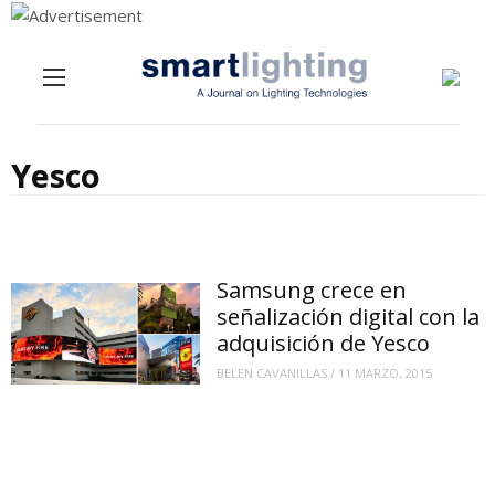
Menu
Skip to content
Yesco
Samsung crece en
señalización digital con la
adquisición de Yesco
BELEN CAVANILLAS
/
11 MARZO, 2015