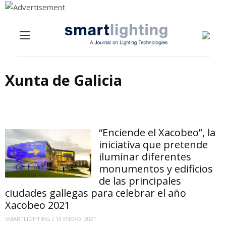
Menu
Skip to content
Xunta de Galicia
“Enciende el Xacobeo”, la
iniciativa que pretende
iluminar diferentes
monumentos y edificios
de las principales
ciudades gallegas para celebrar el año
Xacobeo 2021
SMARTLIGHTING
/
13 ENERO, 2021