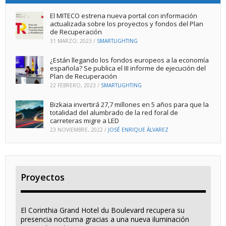
El MITECO estrena nueva portal con información
actualizada sobre los proyectos y fondos del Plan
de Recuperación
31 MARZO, 2023
/
SMARTLIGHTING
¿Están llegando los fondos europeos a la economía
española? Se publica el III informe de ejecución del
Plan de Recuperación
22 FEBRERO, 2023
/
SMARTLIGHTING
Bizkaia invertirá 27,7 millones en 5 años para que la
totalidad del alumbrado de la red foral de
carreteras migre a LED
23 NOVIEMBRE, 2022
/
JOSÉ ENRIQUE ÁLVAREZ
Proyectos
El Corinthia Grand Hotel du Boulevard recupera su
presencia nocturna gracias a una nueva iluminación