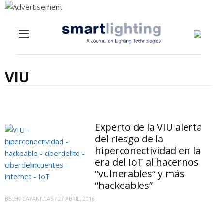
Menu
Skip to content
VIU
Experto de la VIU alerta
del riesgo de la
hiperconectividad en la
era del IoT al hacernos
“vulnerables” y más
“hackeables”
BELEN CAVANILLAS
/
27 ABRIL, 2016