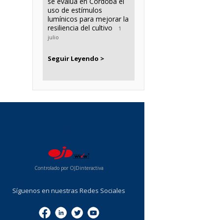
se evalúa en Córdoba el
uso de estímulos
lumínicos para mejorar la
resiliencia del cultivo
1
julio
Seguir Leyendo >
...
Controlado por OJDinteractiva
Síguenos en nuestras Redes Sociales