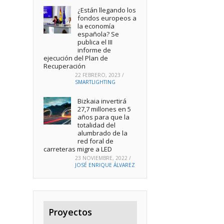
¿Están llegando los
fondos europeos a
la economía
española? Se
publica el III
informe de
ejecución del Plan de
Recuperación
22 FEBRERO, 2023
/
SMARTLIGHTING
Bizkaia invertirá
27,7 millones en 5
años para que la
totalidad del
alumbrado de la
red foral de
carreteras migre a LED
23 NOVIEMBRE, 2022
/
JOSÉ ENRIQUE ÁLVAREZ
Proyectos