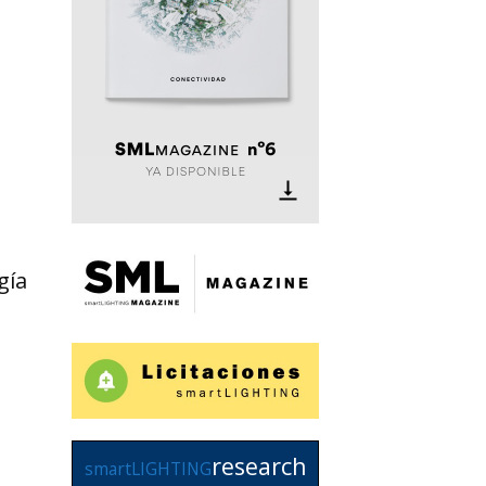
gía
research
smartLIGHTING