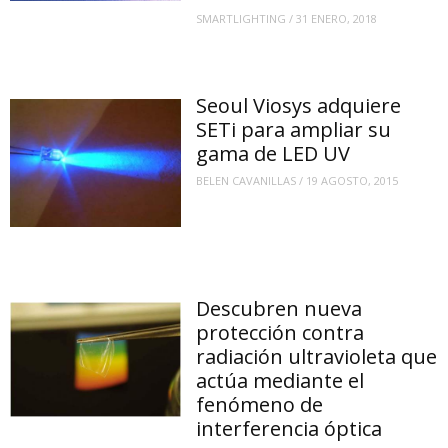
SMARTLIGHTING
/
31 ENERO, 2018
Seoul Viosys adquiere
SETi para ampliar su
gama de LED UV
BELEN CAVANILLAS
/
19 AGOSTO, 2015
Descubren nueva
protección contra
radiación ultravioleta que
actúa mediante el
fenómeno de
interferencia óptica