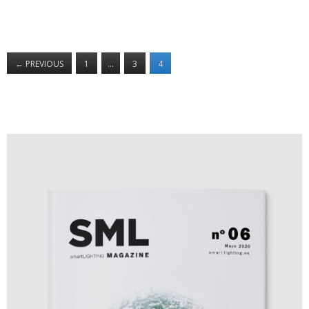
←
PREVIOUS
1
…
3
4