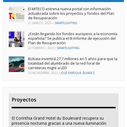
El MITECO estrena nueva portal con información
actualizada sobre los proyectos y fondos del Plan
de Recuperación
31 MARZO, 2023
/
SMARTLIGHTING
¿Están llegando los fondos europeos a la economía
española? Se publica el III informe de ejecución del
Plan de Recuperación
22 FEBRERO, 2023
/
SMARTLIGHTING
Bizkaia invertirá 27,7 millones en 5 años para que la
totalidad del alumbrado de la red foral de
carreteras migre a LED
23 NOVIEMBRE, 2022
/
JOSÉ ENRIQUE ÁLVAREZ
Proyectos
El Corinthia Grand Hotel du Boulevard recupera su
presencia nocturna gracias a una nueva iluminación