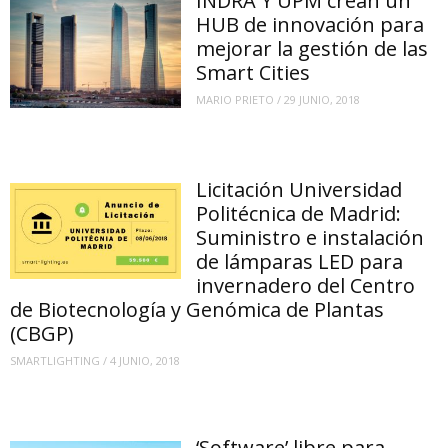
INDRA Y UPM crean un
HUB de innovación para
mejorar la gestión de las
Smart Cities
MARIO PRIETO
/
29 JUNIO, 2018
Licitación Universidad
Politécnica de Madrid:
Suministro e instalación
de lámparas LED para
invernadero del Centro
de Biotecnología y Genómica de Plantas
(CBGP)
SMARTLIGHTING
/
4 JUNIO, 2018
‘Software’ libre para