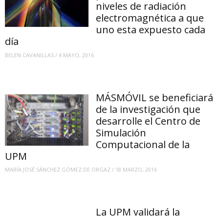
niveles de radiación
electromagnética a que
uno esta expuesto cada
día
BELEN CAVANILLAS
/
4 MAYO, 2016
MÁSMÓVIL se beneficiará
de la investigación que
desarrolle el Centro de
Simulación
Computacional de la
UPM
MARÍA JOSÉ SÁNCHEZ GÓMEZ DE ORGAZ
/
18 MARZO, 2016
La UPM validará la