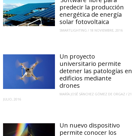
predecir la producción
energética de energía
solar fotovoltaica
SMARTLIGHTING
/
18 NOVIEMBRE, 2016
Un proyecto
universitario permite
detener las patologías en
edificios mediante
drones
MARÍA JOSÉ SÁNCHEZ GÓMEZ DE ORGAZ
/
21
JULIO, 2016
Un nuevo dispositivo
permite conocer los