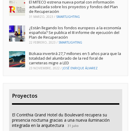
El MITECO estrena nueva portal con información
actualizada sobre los proyectos y fondos del Plan
de Recuperación
31 MARZO, 2023
/
SMARTLIGHTING
¿Están llegando los fondos europeos a la economía
española? Se publica el III informe de ejecución del
Plan de Recuperación
22 FEBRERO, 2023
/
SMARTLIGHTING
Bizkaia invertirá 27,7 millones en 5 años para que la
totalidad del alumbrado de la red foral de
carreteras migre a LED
23 NOVIEMBRE, 2022
/
JOSÉ ENRIQUE ÁLVAREZ
Proyectos
El Corinthia Grand Hotel du Boulevard recupera su
presencia nocturna gracias a una nueva iluminación
integrada en la arquitectura
31 julio