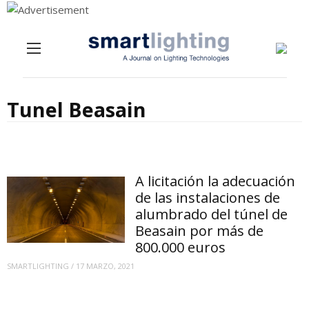
Menu
Skip to content
Tunel Beasain
A licitación la adecuación
de las instalaciones de
alumbrado del túnel de
Beasain por más de
800.000 euros
SMARTLIGHTING
/
17 MARZO, 2021