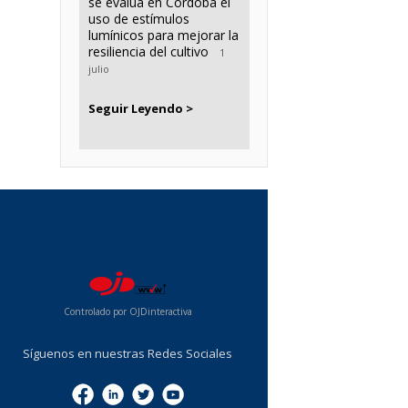
se evalúa en Córdoba el
uso de estímulos
lumínicos para mejorar la
resiliencia del cultivo
1
julio
Seguir Leyendo >
...
Controlado por OJDinteractiva
Síguenos en nuestras Redes Sociales