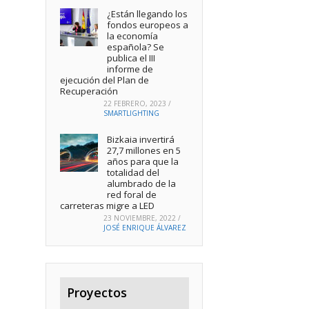
¿Están llegando los
fondos europeos a
la economía
española? Se
publica el III
informe de
ejecución del Plan de
Recuperación
22 FEBRERO, 2023
/
SMARTLIGHTING
Bizkaia invertirá
27,7 millones en 5
años para que la
totalidad del
alumbrado de la
red foral de
carreteras migre a LED
23 NOVIEMBRE, 2022
/
JOSÉ ENRIQUE ÁLVAREZ
Proyectos