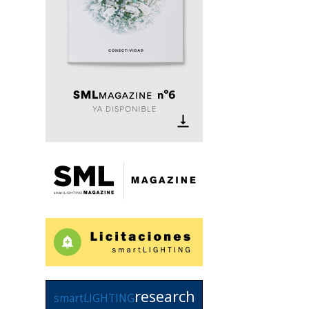
research
smartLIGHTING