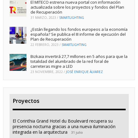
El MITECO estrena nueva portal con información
actualizada sobre los proyectos y fondos del Plan
de Recuperación
31 MARZO, 2023
/
SMARTLIGHTING
¿Están llegando los fondos europeos a la economía
española? Se publica el III informe de ejecución del
Plan de Recuperación
22 FEBRERO, 2023
/
SMARTLIGHTING
Bizkaia invertirá 27,7 millones en 5 años para que la
totalidad del alumbrado de la red foral de
carreteras migre a LED
23 NOVIEMBRE, 2022
/
JOSÉ ENRIQUE ÁLVAREZ
Proyectos
El Corinthia Grand Hotel du Boulevard recupera su
presencia nocturna gracias a una nueva iluminación
integrada en la arquitectura
31 julio