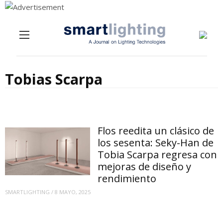
Menu
Skip to content
Tobias Scarpa
Flos reedita un clásico de
los sesenta: Seky-Han de
Tobia Scarpa regresa con
mejoras de diseño y
rendimiento
SMARTLIGHTING
/
8 MAYO, 2025