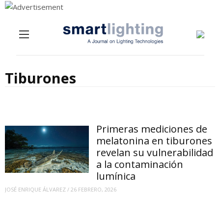
Menu
Skip to content
Tiburones
Primeras mediciones de
melatonina en tiburones
revelan su vulnerabilidad
a la contaminación
lumínica
JOSÉ ENRIQUE ÁLVAREZ
/
26 FEBRERO, 2026