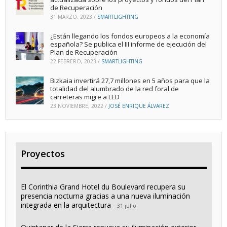
de Recuperación
31 MARZO, 2023
/
SMARTLIGHTING
¿Están llegando los fondos europeos a la economía
española? Se publica el III informe de ejecución del
Plan de Recuperación
22 FEBRERO, 2023
/
SMARTLIGHTING
Bizkaia invertirá 27,7 millones en 5 años para que la
totalidad del alumbrado de la red foral de
carreteras migre a LED
23 NOVIEMBRE, 2022
/
JOSÉ ENRIQUE ÁLVAREZ
Proyectos
El Corinthia Grand Hotel du Boulevard recupera su
presencia nocturna gracias a una nueva iluminación
integrada en la arquitectura
31 julio