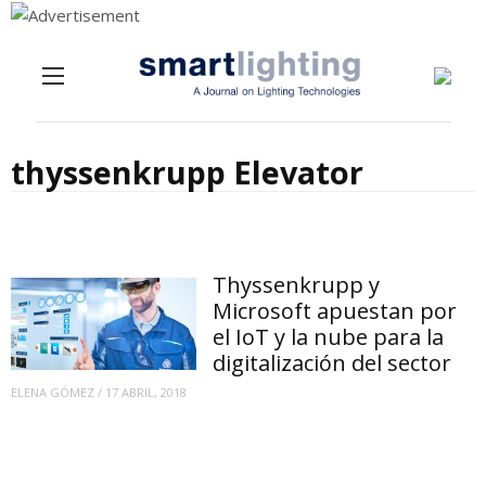
Menu
Skip to content
thyssenkrupp Elevator
Thyssenkrupp y
Microsoft apuestan por
el IoT y la nube para la
digitalización del sector
ELENA GÓMEZ
/
17 ABRIL, 2018