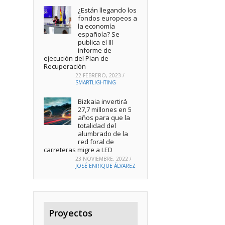
¿Están llegando los
fondos europeos a
la economía
española? Se
publica el III
informe de
ejecución del Plan de
Recuperación
22 FEBRERO, 2023
/
SMARTLIGHTING
Bizkaia invertirá
27,7 millones en 5
años para que la
totalidad del
alumbrado de la
red foral de
carreteras migre a LED
23 NOVIEMBRE, 2022
/
JOSÉ ENRIQUE ÁLVAREZ
Proyectos