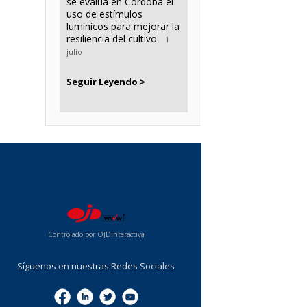
se evalúa en Córdoba el
uso de estímulos
lumínicos para mejorar la
resiliencia del cultivo
1
julio
Seguir Leyendo >
...
Controlado por OJDinteractiva
Síguenos en nuestras Redes Sociales