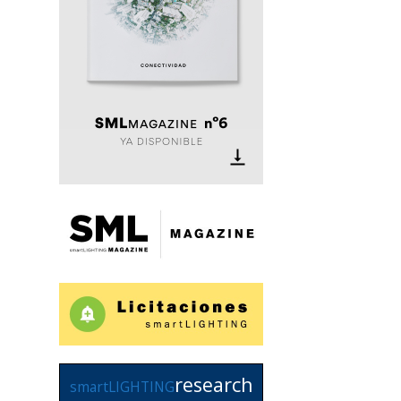
research
smartLIGHTING