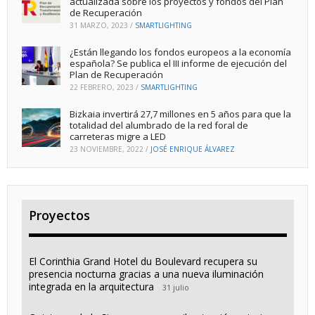
actualizada sobre los proyectos y fondos del Plan
de Recuperación
31 MARZO, 2023
/
SMARTLIGHTING
¿Están llegando los fondos europeos a la economía
española? Se publica el III informe de ejecución del
Plan de Recuperación
22 FEBRERO, 2023
/
SMARTLIGHTING
Bizkaia invertirá 27,7 millones en 5 años para que la
totalidad del alumbrado de la red foral de
carreteras migre a LED
23 NOVIEMBRE, 2022
/
JOSÉ ENRIQUE ÁLVAREZ
Proyectos
El Corinthia Grand Hotel du Boulevard recupera su
presencia nocturna gracias a una nueva iluminación
integrada en la arquitectura
31 julio