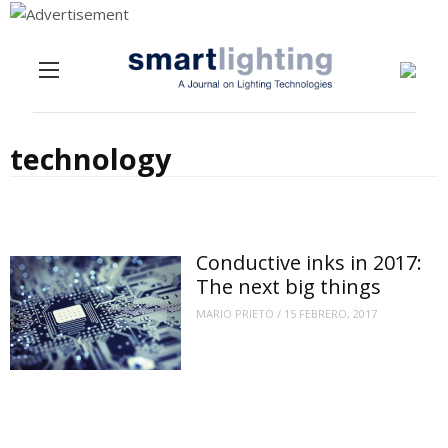
Menu
Skip to content
technology
Conductive inks in 2017:
The next big things
MARIO PRIETO
/
15 FEBRERO, 2017