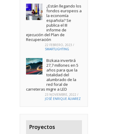
¿Están llegando los
fondos europeos a
la economía
española? Se
publica el III
informe de
ejecución del Plan de
Recuperación
22 FEBRERO, 2023
/
SMARTLIGHTING
Bizkaia invertirá
27,7 millones en 5
años para que la
totalidad del
alumbrado de la
red foral de
carreteras migre a LED
23 NOVIEMBRE, 2022
/
JOSÉ ENRIQUE ÁLVAREZ
Proyectos