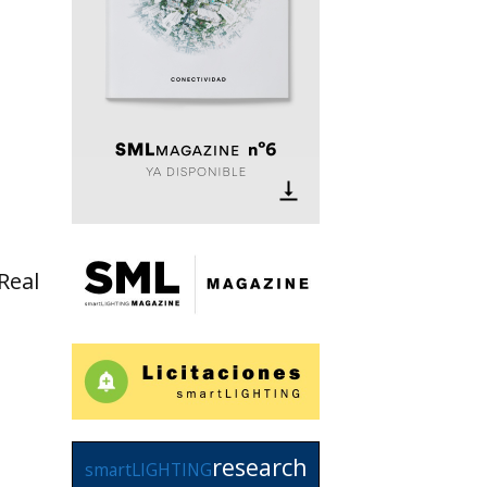
Real
research
smartLIGHTING