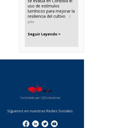
se evalúa en Córdoba el
uso de estímulos
lumínicos para mejorar la
resiliencia del cultivo
1
julio
Seguir Leyendo >
...
Controlado por OJDinteractiva
Síguenos en nuestras Redes Sociales