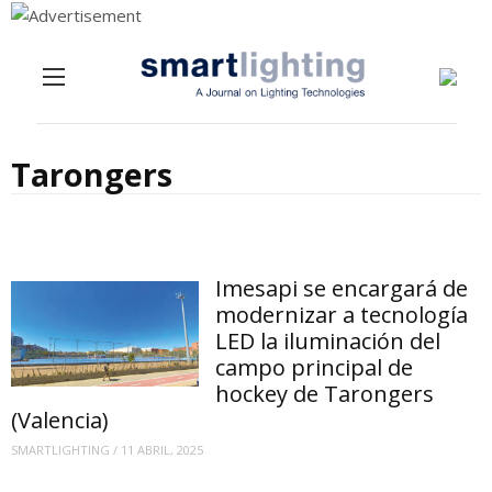
Menu
Skip to content
Tarongers
Imesapi se encargará de
modernizar a tecnología
LED la iluminación del
campo principal de
hockey de Tarongers
(Valencia)
SMARTLIGHTING
/
11 ABRIL, 2025