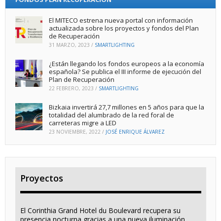
El MITECO estrena nueva portal con información
actualizada sobre los proyectos y fondos del Plan
de Recuperación
31 MARZO, 2023
/
SMARTLIGHTING
¿Están llegando los fondos europeos a la economía
española? Se publica el III informe de ejecución del
Plan de Recuperación
22 FEBRERO, 2023
/
SMARTLIGHTING
Bizkaia invertirá 27,7 millones en 5 años para que la
totalidad del alumbrado de la red foral de
carreteras migre a LED
23 NOVIEMBRE, 2022
/
JOSÉ ENRIQUE ÁLVAREZ
Proyectos
El Corinthia Grand Hotel du Boulevard recupera su
presencia nocturna gracias a una nueva iluminación