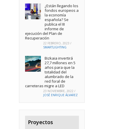
¿Están llegando los
fondos europeos a
la economía
española? Se
publica el III
informe de
ejecución del Plan de
Recuperación
22 FEBRERO, 2023
/
SMARTLIGHTING
Bizkaia invertirá
27,7 millones en 5
años para que la
totalidad del
alumbrado de la
red foral de
carreteras migre a LED
23 NOVIEMBRE, 2022
/
JOSÉ ENRIQUE ÁLVAREZ
Proyectos