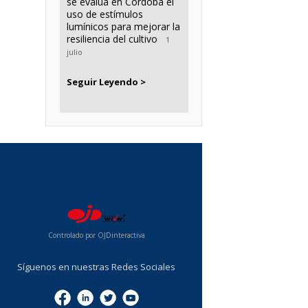
se evalúa en Córdoba el
uso de estímulos
lumínicos para mejorar la
resiliencia del cultivo
1
julio
Seguir Leyendo >
...
Controlado por OJDinteractiva
Síguenos en nuestras Redes Sociales