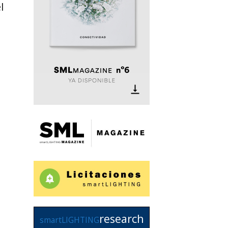
l
research
smartLIGHTING