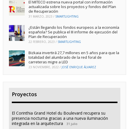
El MITECO estrena nueva portal con información
actualizada sobre los proyectos y fondos del Plan
de Recuperación
31 MARZO, 2023
/
SMARTLIGHTING
¿Están llegando los fondos europeos a la economía
española? Se publica el III informe de ejecución del
Plan de Recuperación
22 FEBRERO, 2023
/
SMARTLIGHTING
Bizkaia invertirá 27,7 millones en 5 años para que la
totalidad del alumbrado de la red foral de
carreteras migre a LED
23 NOVIEMBRE, 2022
/
JOSÉ ENRIQUE ÁLVAREZ
Proyectos
El Corinthia Grand Hotel du Boulevard recupera su
presencia nocturna gracias a una nueva iluminación
integrada en la arquitectura
31 julio