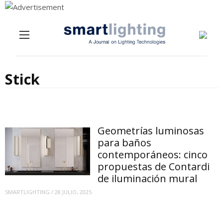
Menu
Skip to content
Stick
Geometrías luminosas
para baños
contemporáneos: cinco
propuestas de Contardi
de iluminación mural
SMARTLIGHTING
/
28 JULIO, 2025