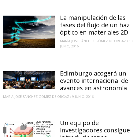
La manipulación de las
fases del flujo de un haz
óptico en materiales 2D
MARÍA JOSÉ SÁNCHEZ GÓMEZ DE ORGAZ
/
13
JUNIO, 2016
Edimburgo acogerá un
evento internacional de
avances en astronomía
MARÍA JOSÉ SÁNCHEZ GÓMEZ DE ORGAZ
/
9 JUNIO, 2016
Un equipo de
investigadores consigue