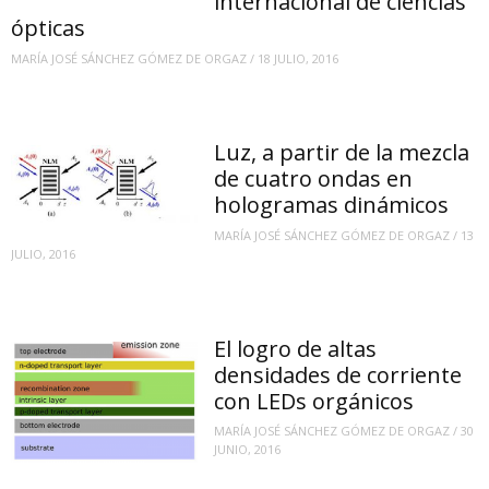
internacional de ciencias
ópticas
MARÍA JOSÉ SÁNCHEZ GÓMEZ DE ORGAZ
/
18 JULIO, 2016
Luz, a partir de la mezcla
de cuatro ondas en
hologramas dinámicos
MARÍA JOSÉ SÁNCHEZ GÓMEZ DE ORGAZ
/
13
JULIO, 2016
El logro de altas
densidades de corriente
con LEDs orgánicos
MARÍA JOSÉ SÁNCHEZ GÓMEZ DE ORGAZ
/
30
JUNIO, 2016