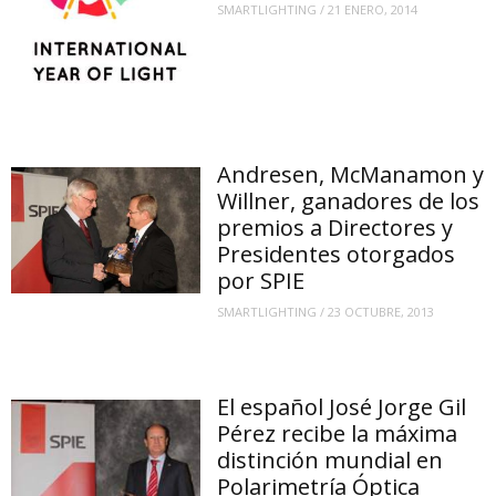
SMARTLIGHTING
/
21 ENERO, 2014
Andresen, McManamon y
Willner, ganadores de los
premios a Directores y
Presidentes otorgados
por SPIE
SMARTLIGHTING
/
23 OCTUBRE, 2013
El español José Jorge Gil
Pérez recibe la máxima
distinción mundial en
Polarimetría Óptica