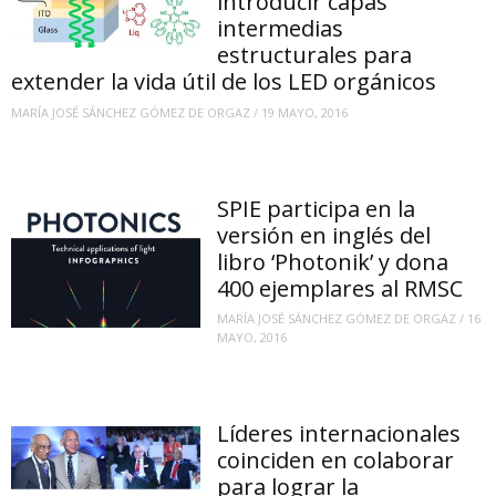
introducir capas
intermedias
estructurales para
extender la vida útil de los LED orgánicos
MARÍA JOSÉ SÁNCHEZ GÓMEZ DE ORGAZ
/
19 MAYO, 2016
SPIE participa en la
versión en inglés del
libro ‘Photonik’ y dona
400 ejemplares al RMSC
MARÍA JOSÉ SÁNCHEZ GÓMEZ DE ORGAZ
/
16
MAYO, 2016
Líderes internacionales
coinciden en colaborar
para lograr la