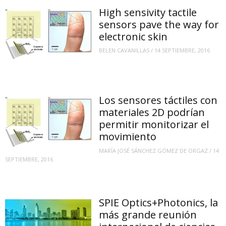
High sensivity tactile
sensors pave the way for
electronic skin
BELEN CAVANILLAS
/
14 SEPTIEMBRE, 2016
Los sensores táctiles con
materiales 2D podrían
permitir monitorizar el
movimiento
MARÍA JOSÉ SÁNCHEZ GÓMEZ DE ORGAZ
/
14
SEPTIEMBRE, 2016
SPIE Optics+Photonics, la
más grande reunión