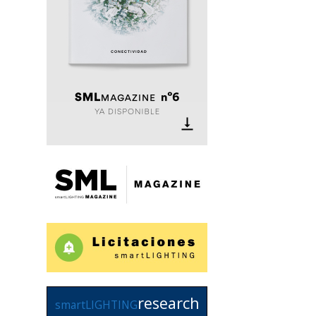
research
smartLIGHTING