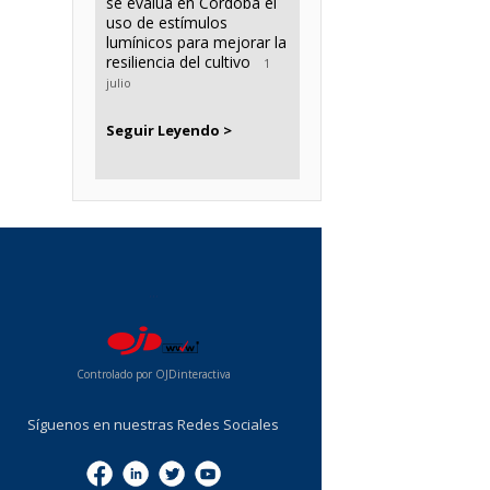
se evalúa en Córdoba el
uso de estímulos
lumínicos para mejorar la
resiliencia del cultivo
1
julio
Seguir Leyendo >
...
Controlado por OJDinteractiva
Síguenos en nuestras Redes Sociales