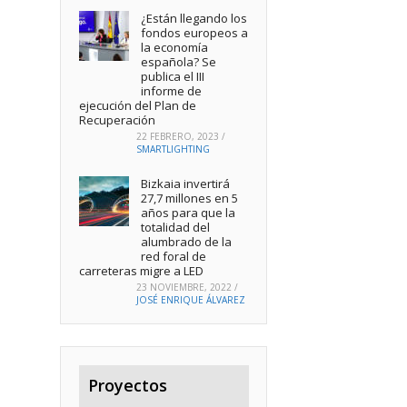
¿Están llegando los
fondos europeos a
la economía
española? Se
publica el III
informe de
ejecución del Plan de
Recuperación
22 FEBRERO, 2023
/
SMARTLIGHTING
Bizkaia invertirá
27,7 millones en 5
años para que la
totalidad del
alumbrado de la
red foral de
carreteras migre a LED
23 NOVIEMBRE, 2022
/
JOSÉ ENRIQUE ÁLVAREZ
Proyectos